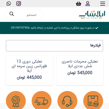
Products
search
در صورت بروز مشکل در پرداخت با این شماره در ارتباط باشید 09199797956
فیلترها
نعلبکی محرمات ناصری
نعلبکی دوری 13
شش عددی ایلا
فلورانس زرین سرمه ای
ایلا
545,000
تومان
445,000
تومان