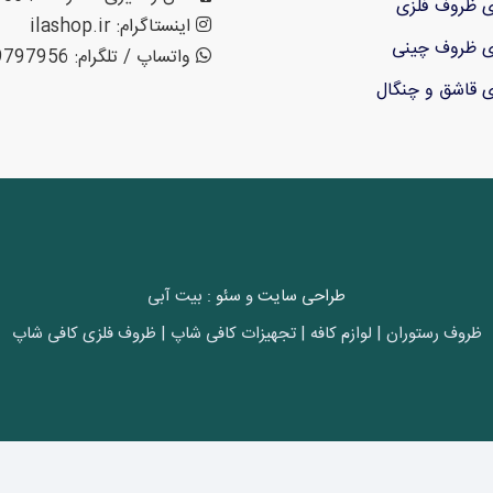
ی ظروف فلزی
اینستاگرام: ilashop.ir
ی ظروف چینی
واتساپ / تلگرام: 09199797956
ی قاشق و چنگال
طراحی سایت
و
سئو
: بیت آبی
ظروف رستوران | لوازم کافه | تجهیزات کافی شاپ | ظروف فلزی کافی شاپ