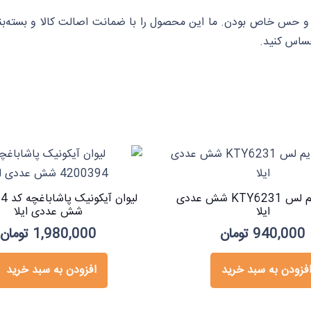
و حس خاص بودن. ما این محصول را با ضمانت اصالت کالا و بسته‌بن
حساس کنید.
لیوان تایم لس KTY6231 شش عددی
لیوان 
ایلا
شش عددی ایلا
940,000
تومان
1,980,000
تومان
فزودن به سبد خرید
افزودن به سبد خرید