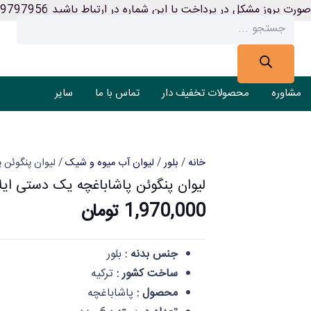
ورت بروز مشکل در پرداخت با این شماره در ارتباط باشید 09199797956
Products
search
مشاوره
محصولات تخفیف دار
تماس با ما
سایر
خانه
/
بلور
/
لیوان آب میوه و شیک
/ لیوان پنگوئن 
لیوان پنگوئن پاشاباغچه یک دستی ایلا
1,970,000
تومان
جنس بدنه :
بلور
ساخت کشور :
ترکیه
محصول :
پاشاباغچه