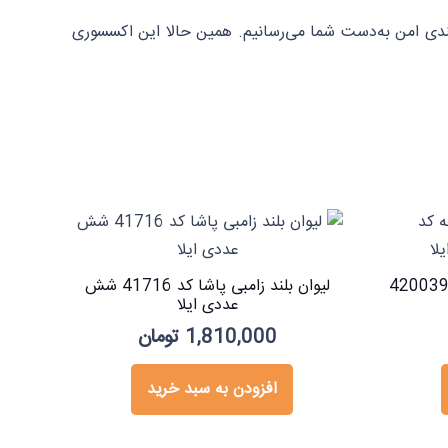
دی امن به‌دست شما می‌رسانیم. همین حالا این اکسسوری
آیکونیک پاشاباغچه کد 4200394
لیوان بلند زامبی پاشا کد 41716 شش
عددی ایلا
1,810,000
تومان
افزودن به سبد خرید