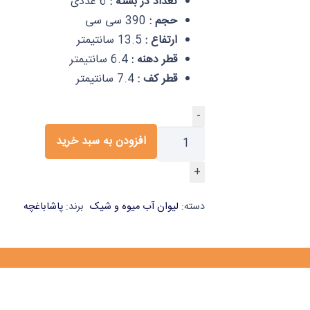
تعداد در بسته :
6 عددی
حجم :
390 سی سی
ارتفاع :
13.5 سانتیمتر
قطر دهنه :
6.4 سانتیمتر
قطر کف :
7.4 سانتیمتر
-
افزودن به سبد خرید
+
دسته:
لیوان آب میوه و شیک
برند:
پاشاباغچه