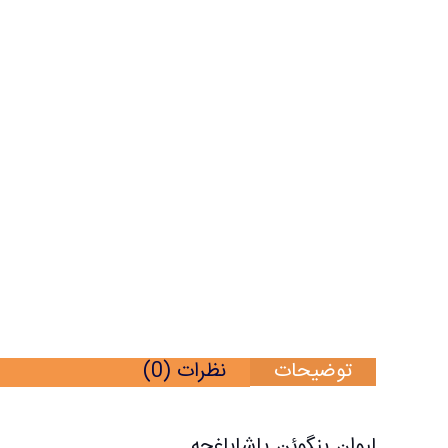
لیوان
پنگوئن
پاشاباغچه
یک
دستی
ایلا
عدد
توضیحات
نظرات (0)
لیوان پنگوئن پاشاباغچه