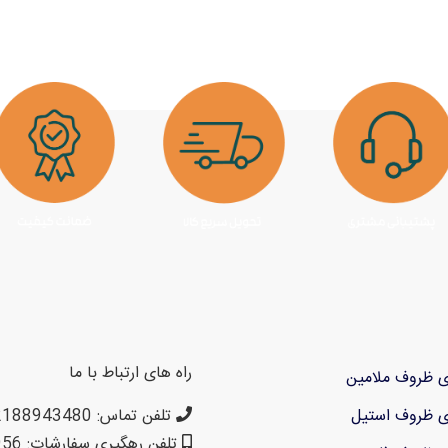
راه های ارتباط با ما
ی ظروف ملامین
ی ظروف استیل
تلفن تماس: 02188943480 – 02155470813 – 02155470280
تلفن رهگیری سفارشات: 09199797956