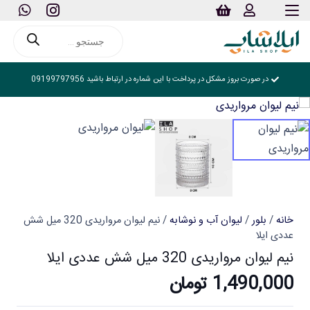
Products
search
در صورت بروز مشکل در پرداخت با این شماره در ارتباط باشید 09199797956
خانه
/
بلور
/
لیوان آب و نوشابه
/ نیم لیوان مرواریدی 320 میل شش
عددی ایلا
نیم لیوان مرواریدی 320 میل شش عددی ایلا
1,490,000
تومان