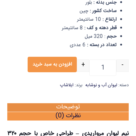
جنس بدنه :
بلور
ساخت کشور :
چین
ارتفاع :
10 سانتیمتر
قطر دهنه و کف :
8 سانتیمتر
حجم
: 320 میل
تعداد در بسته :
6 عددی
+
-
افزودن به سبد خرید
نیم لیوان مرواریدی 320 میل شش عددی ایلا عدد
دسته:
لیوان آب و نوشابه
برند:
ایلاشاپ
توضیحات
نظرات (0)
نیم لیوان مرواریدی – طراحی خاص با حجم ۳۲۰