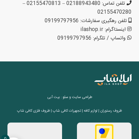
تلفن تماس: 02188943480 – 02155470813 –
02155470280
تلفن رهگیری سفارشات: 09199797956
اینستاگرام: ilashop.ir
واتساپ / تلگرام: 09199797956
طراحی سایت
و
سئو
: بیت آبی
ظروف رستوران | لوازم کافه | تجهیزات کافی شاپ | ظروف فلزی کافی شاپ