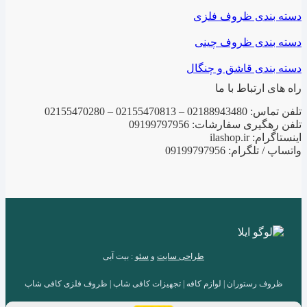
دسته بندی ظروف فلزی
دسته بندی ظروف چینی
دسته بندی قاشق و چنگال
راه های ارتباط با ما
تلفن تماس: 02188943480 – 02155470813 – 02155470280
تلفن رهگیری سفارشات: 09199797956
اینستاگرام: ilashop.ir
واتساپ / تلگرام: 09199797956
طراحی سایت
و
سئو
: بیت آبی
ظروف رستوران | لوازم کافه | تجهیزات کافی شاپ | ظروف فلزی کافی شاپ