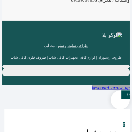
واتساپ / تلگرام: 09199797956
طراحی سایت
و
سئو
: بیت آبی
ظروف رستوران | لوازم کافه | تجهیزات کافی شاپ | ظروف فلزی کافی شاپ
keyboard_arrow_up
0
0