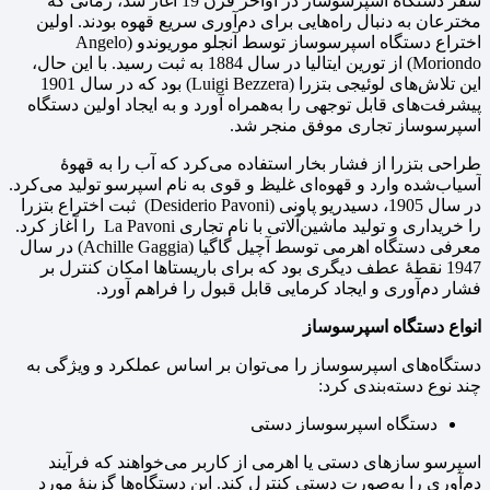
سفر دستگاه اسپرسوساز در اواخر قرن 19 آغاز شد، زمانی که
مخترعان به دنبال راه‌هایی برای دم‌آوری سریع قهوه بودند. اولین
اختراع دستگاه اسپرسوساز توسط آنجلو موریوندو (Angelo
Moriondo)‌ از تورین ایتالیا در سال 1884 به ثبت رسید. با این حال،
این تلاش‌های لوئیجی بتزرا (Luigi Bezzera) بود که در سال 1901
پیشرفت‌های قابل توجهی را به‌همراه آورد و به ایجاد اولین دستگاه
اسپرسوساز تجاری موفق منجر شد.
طراحی بتزرا از فشار بخار استفاده می‌کرد که آب را به قهوهٔ
آسیاب‌شده وارد و قهوه‌ای غلیظ و قوی به نام اسپرسو تولید می‌کرد.
در سال 1905، دسیدریو پاونی (Desiderio Pavoni) ثبت اختراع بتزرا
را خریداری و تولید ماشین‌آلاتی با نام تجاری La Pavoni را آغاز کرد.
معرفی دستگاه اهرمی توسط آچیل گاگیا (Achille Gaggia) در سال
1947 نقطهٔ عطف دیگری بود که برای باریستاها امکان کنترل بر
فشار دم‌آوری و ایجاد کرمایی قابل قبول را فراهم آورد.
انواع دستگاه اسپرسوساز
دستگاه‌های اسپرسوساز را می‌توان بر اساس عملکرد و ویژگی به
چند نوع دسته‌بندی کرد:
دستگاه اسپرسوساز دستی
اسپرسو سازهای دستی یا اهرمی از کاربر می‌خواهند که فرآیند
دم‌آوری را به‌صورت دستی کنترل کند. این دستگاه‌ها گزینهٔ مورد