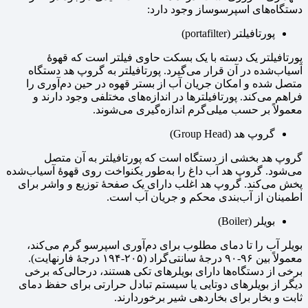
دستگاه‌های اسپرسوساز وجود دارد:
پورتافیلتر (portafilter)
پورتافیلتر یک دسته با یک بسکت حاوی فیلتر است که قهوهٔ
آسیاب‌شده در آن قرار می‌گیرد. پورتافیلتر به گروپ هد دستگاه
متصل شده و امکان جریان آب از بستر قهوه در حین دم‌آوری را
فراهم می‌کند. پورتافیلترها در اندازه‌های مختلفی وجود دارند و
معمولاً بر حسب میلی‌گرم اندازه‌گیری می‌شوند.
گروپ هد (Group Head)
گروپ هد بخشی از دستگاه است که پورتافیلتر به آن متصل
می‌شود. گروپ هد آب داغ را به‌طور یکنواخت روی قهوهٔ آسیاب‌شده
پخش می‌کند. گروپ هد اغلب دارای یک صفحهٔ توزیع و واشر برای
اطمینان از آب‌بندی محکم و جریان آب است.
بویلر (Boiler)
بویلر آب را تا دمای مطلوب برای دم‌آوری اسپرسو گرم می‌کند،
معمولاً بین ۹۶-۹۰ درجهٔ سانتی‌گراد (۲۰۵-۱۹۴ درجهٔ فارنهایت).
برخی از دستگاه‌ها دارای بویلرهای تکی هستند، درحالی‌که برخی
دیگر از بویلرهای دوتایی یا سیستم تبادل حرارتی برای حفظ دمای
ثابت و بخار برای بخاردهی شیر برخوردارند.