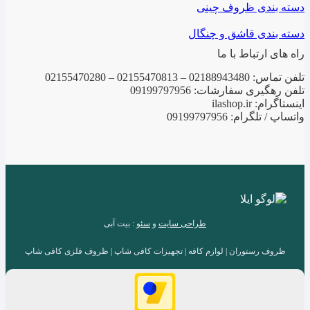
دسته بندی ظروف چینی
دسته بندی قاشق و چنگال
راه های ارتباط با ما
تلفن تماس: 02188943480 – 02155470813 – 02155470280
تلفن رهگیری سفارشات: 09199797956
اینستاگرام: ilashop.ir
واتساپ / تلگرام: 09199797956
طراحی سایت
و
سئو
: بیت آبی
ظروف رستوران | لوازم کافه | تجهیزات کافی شاپ | ظروف فلزی کافی شاپ