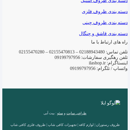
دسته بندی ظروف استیل
دسته بندی ظروف فلزی
دسته بندی ظروف چینی
دسته بندی قاشق و چنگال
راه های ارتباط با ما
تلفن تماس: 02188943480 – 02155470813 – 02155470280
تلفن رهگیری سفارشات: 09199797956
اینستاگرام: ilashop.ir
واتساپ / تلگرام: 09199797956
طراحی سایت
و
سئو
: بیت آبی
ظروف رستوران | لوازم کافه | تجهیزات کافی شاپ | ظروف فلزی کافی شاپ