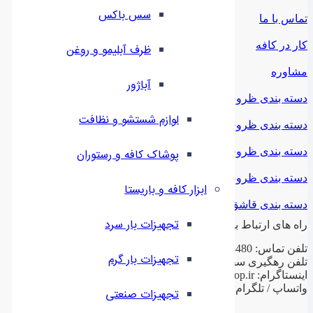
سس باکس
تماس با ما
کار در کافه
ظرف آبلیمو و روغن
مشاوره
آباژور
دسته بندی ظروف ملامین
لوازم شستشو و نظافت
دسته بندی ظروف استیل
دسته بندی ظروف فلزی
پوشاک کافه و رستوران
دسته بندی ظروف چینی
ابزار کافه و باریستا
دسته بندی قاشق و چنگال
تجهیزات بار سرد
راه های ارتباط با ما
تلفن تماس: 02188943480 – 02155470813 – 02155470280
تجهیزات بار گرم
تلفن رهگیری سفارشات: 09199797956
اینستاگرام: ilashop.ir
واتساپ / تلگرام: 09199797956
تجهیزات صنعتی