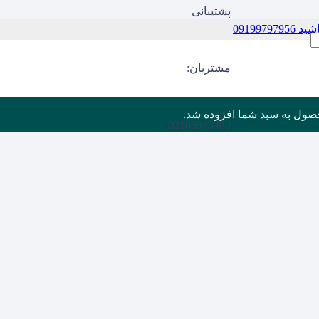
پشتیبانی
09199
مشتریان:
صول
به سبد شما افزوده شد.
02188943480