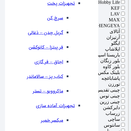
Hobby Life
تجهیزات پخت
KEF
LAV
سرخ کن
MAX
SHENGEYA
آتالای
گریل چدن – ذغالی
آرتیزان
ایگلو
فر پیتزا – کانوکشن
ایلاشاپ
باریستا اسپیس
بلور زنگان
⁠اجاق – فر گازی
بلور کاوه
بلینک مکس
کباب پز – سالاماندر
پاشاباغچه
تورزن
چینی تقدیس
ماکروویو – تستر
چینی توس
چینی زرین
تجهیزات آماده سازی
دایرکشن
زرساب
ساچی
میکسر خمیر
سانتوس
سیمونلی