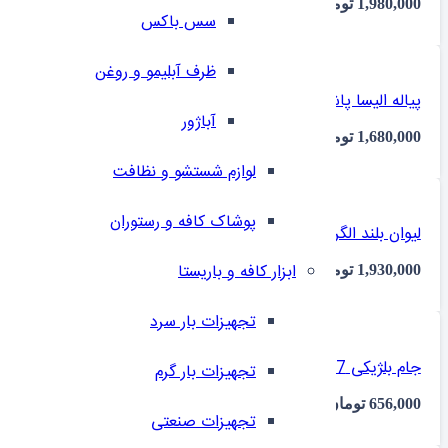
1,980,000
تومان
سس باکس
ظرف آبلیمو و روغن
پیاله الیسا پاشاباغچه 530038 چهار عددی ایلا
آباژور
1,680,000
تومان
لوازم شستشو و نظافت
پوشاک کافه و رستوران
لیوان بلند الگرا 420015 پاشا شش عددی ایلا
ابزار کافه و باریستا
1,930,000
تومان
تجهیزات بار سرد
جام بلژیکی 440327 پاشاباغچه یک عددی
تجهیزات بار گرم
656,000
تومان
تجهیزات صنعتی