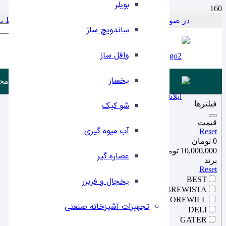
بویلر
در صورت بروز مشکل در پرداخت با این شماره در ارتباط باشید 797956
Products search
ساندویچ ساز
وافل ساز
یخساز
مح
فیلترها
شو کیک
قیمت
آب میوه گیری
Reset
0 تومان
10,000,000 تومان
عصاره گیر
برند
Reset
BEST
یخچال و فریزر
BREWISTA
COREWILL
تجهیزات آشپزخانه صنعتی
DELI
GATER