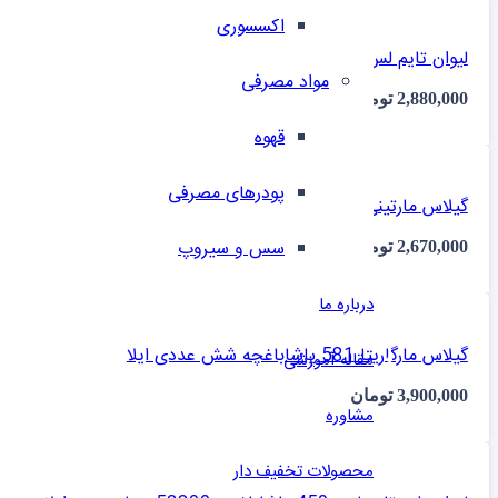
اکسسوری
لیوان تایم لس بلند 520055 پاشاباغچه چهار عددی ایلا
مواد مصرفی
2,880,000
تومان
قهوه
پودرهای مصرفی
گیلاس مارتینی الیسا 440328 پاشاباغچه چهار عددی ایلا
سس و سیروپ
2,670,000
تومان
درباره ما
گیلاس مارگاریتا 581 پاشاباغچه شش عددی ایلا
مقاله آموزشی
3,900,000
تومان
مشاوره
محصولات تخفیف دار