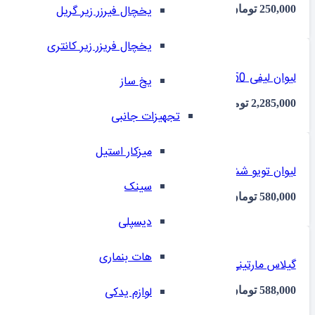
یخچال فیرزر زیر گریل
250,000
تومان
یخچال فریزر زیر کانتری
لیوان لیفی 450 میل پاشاباغچه کد 420955 چهار عددی ایلا
⁠یخ ساز
2,285,000
تومان
تجهیزات جانبی
میزکار استیل
لیوان تویو شش عددی ایلا
سینک
580,000
تومان
دیسپلی
هات بنماری
گیلاس مارتینی کاوه شش عددی ایلا
لوازم یدکی
588,000
تومان