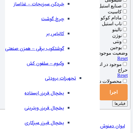
خردکن سبزیجات – غذاساز
صنایع استیل
کاسیت
مادام کوکو
چرخ گوشت
ناب استیل
نالینو
کالباس بر
نوژن
ونتی
یوجین
گوشتکوب برقی – همزن صنعتی
وضعیت موجودی انبار
Reset
وکیوم – سلفون کش
موجود در انبار
حراج
Reset
تجهیزات برودتی
محصولات در فروش ویژه
یخچال فریزر ایستاده
اجرا
فیلترها
یخچال فریزر ویترینی
یخچال فیرزر میزکاری
لیوان دمنوش آتن یک عددی ایلا