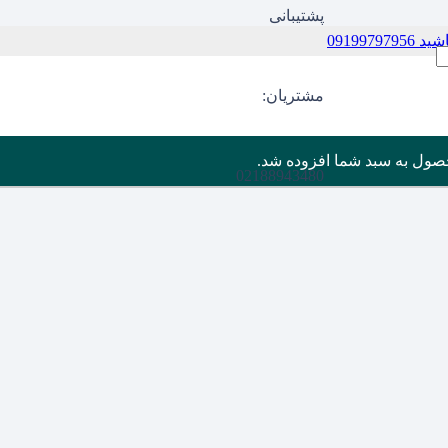
پشتیبانی
09199
مشتریان:
صول
به سبد شما افزوده شد.
02188943480