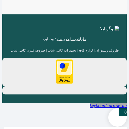
طراحی سایت
و
سئو
: بیت آبی
ظروف رستوران | لوازم کافه | تجهیزات کافی شاپ | ظروف فلزی کافی شاپ
keyboard_arrow_up
0