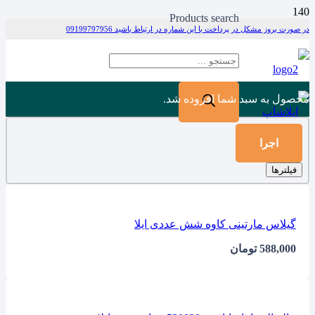
Products search
در صورت بروز مشکل در پرداخت با این شماره در ارتباط باشید 09199797956
محصول
به سبد شما افزوده شد.
اجرا
فیلترها
گیلاس مارتینی کاوه شش عددی ایلا
588,000
تومان