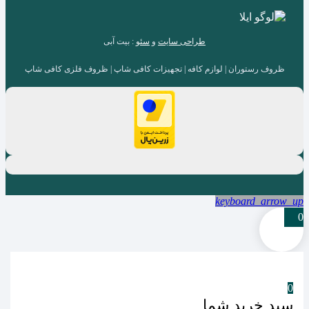
طراحی سایت
و
سئو
: بیت آبی
ظروف رستوران | لوازم کافه | تجهیزات کافی شاپ | ظروف فلزی کافی شاپ
keyboard_arrow_up
0
0
سبد خرید شما