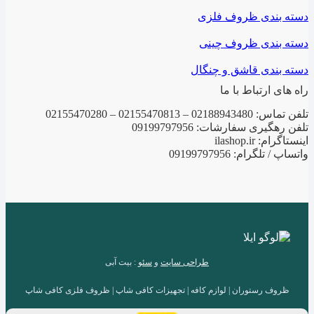
دسته بندی ظروف فلزی
دسته بندی ظروف چینی
دسته بندی قاشق و چنگال
راه های ارتباط با ما
تلفن تماس: 02188943480 – 02155470813 – 02155470280
تلفن رهگیری سفارشات: 09199797956
اینستاگرام: ilashop.ir
واتساپ / تلگرام: 09199797956
طراحی سایت
و
سئو
: بیت آبی
ظروف رستوران | لوازم کافه | تجهیزات کافی شاپ | ظروف فلزی کافی شاپ