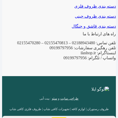
دسته بندی ظروف فلزی
دسته بندی ظروف چینی
دسته بندی قاشق و چنگال
راه های ارتباط با ما
تلفن تماس: 02188943480 – 02155470813 – 02155470280
تلفن رهگیری سفارشات: 09199797956
اینستاگرام: ilashop.ir
واتساپ / تلگرام: 09199797956
طراحی سایت
و
سئو
: بیت آبی
ظروف رستوران | لوازم کافه | تجهیزات کافی شاپ | ظروف فلزی کافی شاپ