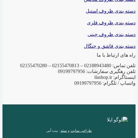
دسته بندی ظروف استیل
دسته بندی ظروف فلزی
دسته بندی ظروف چینی
دسته بندی قاشق و چنگال
راه های ارتباط با ما
تلفن تماس: 02188943480 – 02155470813 – 02155470280
تلفن رهگیری سفارشات: 09199797956
اینستاگرام: ilashop.ir
واتساپ / تلگرام: 09199797956
طراحی سایت
و
سئو
: بیت آبی