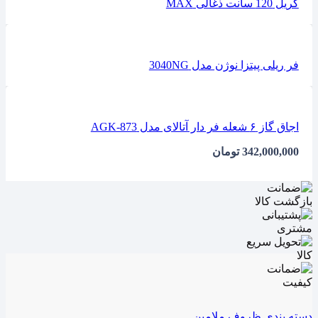
گریل 120 سانت ذغالی MAX
فر ریلی پیتزا نوژن مدل 3040NG
اجاق گاز ۶ شعله فر دار آتالای مدل AGK-873
342,000,000
تومان
دسته بندی ظروف ملامین