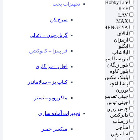
Hobby Life
تجهیزات پخت
KEF
LAV
سرخ کن
MAX
SHENGEYA
آتالای
گریل چدن – ذغالی
آرتیزان
ایگلو
فر پیتزا – کانوکشن
ایلاشاپ
باریستا اسپیس
بلور زنگان
⁠اجاق – فر گازی
بلور کاوه
بلینک مکس
کباب پز – سالاماندر
پاشاباغچه
تورزن
چینی تقدیس
ماکروویو – تستر
چینی توس
چینی زرین
تجهیزات آماده سازی
دایرکشن
زرساب
ساچی
میکسر خمیر
سانتوس
سیمونلی