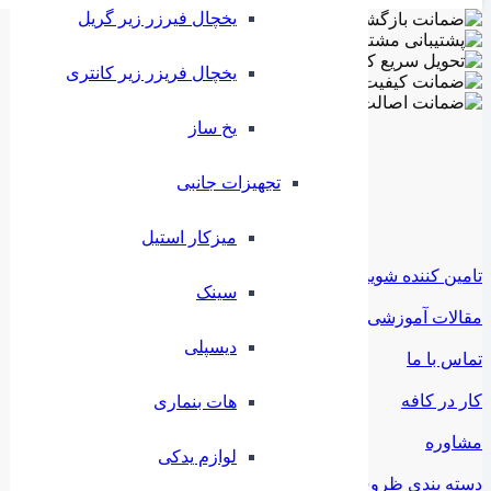
یخچال فیرزر زیر گریل
یخچال فریزر زیر کانتری
⁠یخ ساز
تجهیزات جانبی
میزکار استیل
تامین کننده شوید
سینک
مقالات آموزشی
دیسپلی
تماس با ما
کار در کافه
هات بنماری
مشاوره
لوازم یدکی
دسته بندی ظروف ملامین