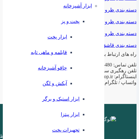
ابزار آشپزخانه
دسته بندی ظروف استیل
پخت و پز
دسته بندی ظروف فلزی
دسته بندی ظروف چینی
ابزار پخت
دسته بندی قاشق و چنگال
قابلمه و ماهی تابه
راه های ارتباط با ما
تلفن تماس: 02188943480 – 02155470813 – 02155470280
چاقو آشپزخانه
تلفن رهگیری سفارشات: 09199797956
اینستاگرام: ilashop.ir
واتساپ / تلگرام: 09199797956
آبکش و لگن
ابزار استیک و برگر
ابزار پیتزا
تجهیزات پخت
ظر