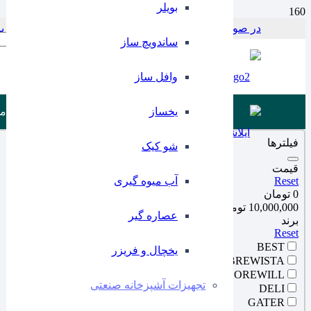
بویلر
در صورت بروز مشکل در پرداخت با این شماره در ارتباط باشید 797956
Products search
ساندویچ ساز
وافل ساز
یخساز
م
فیلترها
شو کیک
قیمت
Reset
آب میوه گیری
0 تومان
10,000,000 تومان
عصاره گیر
برند
Reset
BEST
یخچال و فریزر
BREWISTA
COREWILL
تجهیزات آشپزخانه صنعتی
DELI
GATER