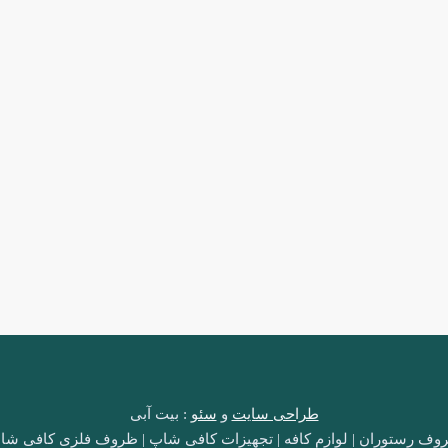
طراحی سایت
و
سئو
: بیت آبی
وف رستوران | لوازم کافه | تجهیزات کافی شاپ | ظروف فلزی کافی شا