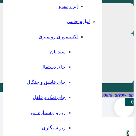
ابزار سرو
لوازم جانبی
اکسسوری رو میزی
سبد نان
جای دستمال
جای قاشق و چنگال
keyboard_arrow_up
جای نمک و فلفل
0
رزرو و شماره میز
زیر سیگاری
0