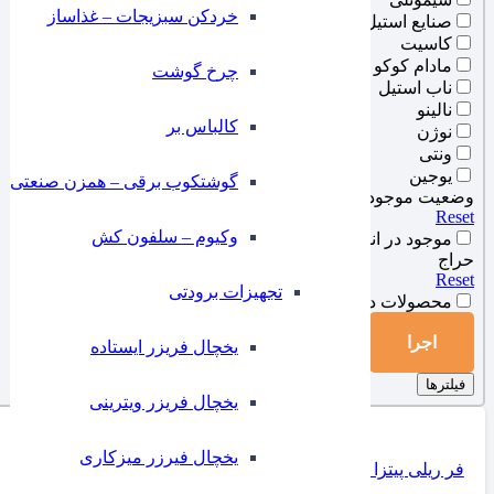
خردکن سبزیجات – غذاساز
صنایع استیل
کاسیت
مادام کوکو
چرخ گوشت
ناب استیل
نالینو
کالباس بر
نوژن
ونتی
یوجین
گوشتکوب برقی – همزن صنعتی
وضعیت موجودی انبار
Reset
وکیوم – سلفون کش
موجود در انبار
حراج
Reset
تجهیزات برودتی
محصولات در فروش ویژه
اجرا
یخچال فریزر ایستاده
فیلترها
یخچال فریزر ویترینی
یخچال فیرزر میزکاری
فر ریلی پیتزا نوژن مدل 3040NG