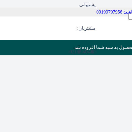
پشتیبانی
09199
مشتریان:
حصول
به سبد شما افزوده شد.
02188943480