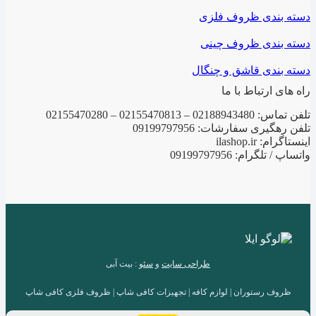
دسته بندی ظروف فلزی
دسته بندی ظروف چینی
دسته بندی قاشق و چنگال
راه های ارتباط با ما
تلفن تماس: 02188943480 – 02155470813 – 02155470280
تلفن رهگیری سفارشات: 09199797956
اینستاگرام: ilashop.ir
واتساپ / تلگرام: 09199797956
طراحی سایت
و
سئو
: بیت آبی
ظروف رستوران | لوازم کافه | تجهیزات کافی شاپ | ظروف فلزی کافی شاپ