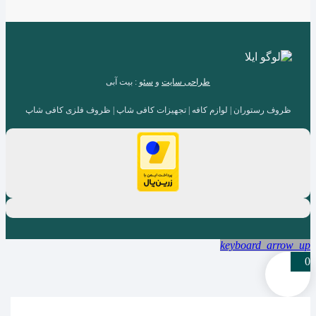
طراحی سایت
و
سئو
: بیت آبی
ظروف رستوران | لوازم کافه | تجهیزات کافی شاپ | ظروف فلزی کافی شاپ
keyboard_arrow_up
0