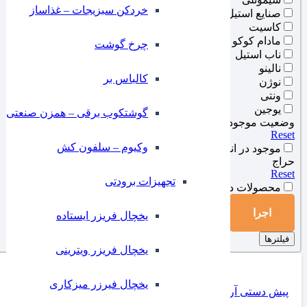
خردکن سبزیجات – غذاساز
صنایع استیل
کاسیت
مادام کوکو
چرخ گوشت
ناب استیل
نالینو
کالباس بر
نوژن
ونتی
یوجین
گوشتکوب برقی – همزن صنعتی
وضعیت موجودی انبار
Reset
وکیوم – سلفون کش
موجود در انبار
حراج
Reset
تجهیزات برودتی
محصولات در فروش ویژه
اجرا
یخچال فریزر ایستاده
فیلترها
یخچال فریزر ویترینی
یخچال فیرزر میزکاری
پیش دستی آرتیزان سفید یک عددی ایلا