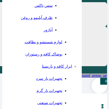
سس باکس
ظرف آبلیمو و روغن
آباژور
لوازم شستشو و نظافت
پوشاک کافه و رستوران
ابزار کافه و باریستا
keyboard_arrow_up
تجهیزات بار سرد
0
تجهیزات بار گرم
تجهیزات صنعتی
0