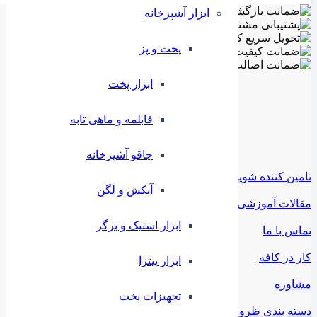
ابزار آشپزخانه
پخت و پز
ابزار پخت
قابلمه و ماهی تابه
چاقو آشپزخانه
تامین کننده شوید
آبکش و لگن
مقالات آموزشی
ابزار استیک و برگر
تماس با ما
کار در کافه
ابزار پیتزا
مشاوره
تجهیزات پخت
دسته بندی ظروف ملامین