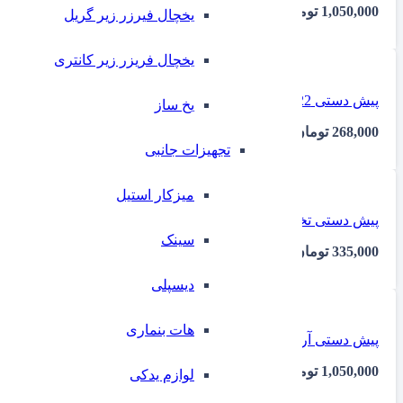
1,050,000
تومان
یخچال فیرزر زیر گریل
یخچال فریزر زیر کانتری
پیش دستی 22 سانت زیتونی corewill یک عددی ایلا
⁠یخ ساز
268,000
تومان
تجهیزات جانبی
میزکار استیل
پیش دستی تخت استون ور21 سانتیمتر یک عددی ایلا
سینک
335,000
تومان
دیسپلی
هات بنماری
پیش دستی آرتیزان مشکی یک عددی ایلا
1,050,000
تومان
لوازم یدکی