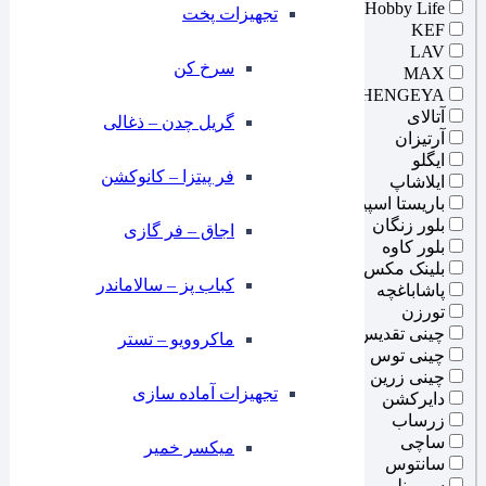
Hobby Life
تجهیزات پخت
KEF
LAV
سرخ کن
MAX
SHENGEYA
آتالای
گریل چدن – ذغالی
آرتیزان
ایگلو
فر پیتزا – کانوکشن
ایلاشاپ
باریستا اسپیس
بلور زنگان
⁠اجاق – فر گازی
بلور کاوه
بلینک مکس
کباب پز – سالاماندر
پاشاباغچه
تورزن
چینی تقدیس
ماکروویو – تستر
چینی توس
چینی زرین
تجهیزات آماده سازی
دایرکشن
زرساب
ساچی
میکسر خمیر
سانتوس
سیمونلی