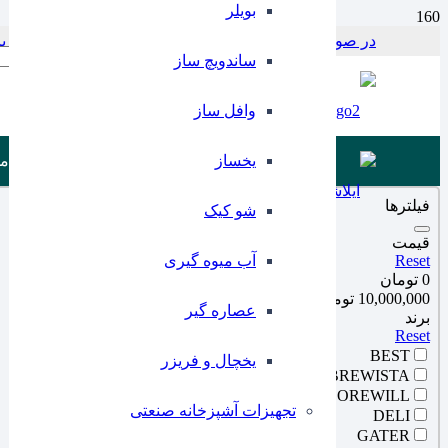
بویلر
در صورت بروز مشکل در پرداخت با این شماره در ارتباط باشید 797956
Products search
ساندویچ ساز
وافل ساز
یخساز
م
فیلترها
شو کیک
قیمت
Reset
آب میوه گیری
0 تومان
10,000,000 تومان
عصاره گیر
برند
Reset
BEST
یخچال و فریزر
BREWISTA
COREWILL
تجهیزات آشپزخانه صنعتی
DELI
GATER