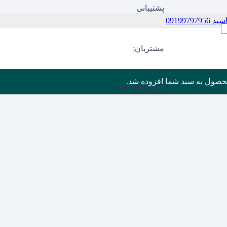
پشتیبانی
09199
مشتریان:
حصول
به سبد شما افزوده شد.
02188943480