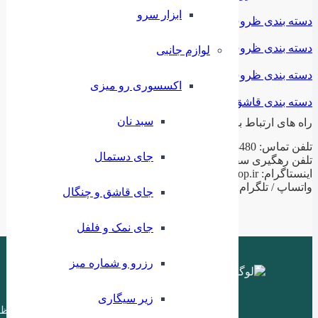
ابزار سرو
دسته بندی ظروف استیل
دسته بندی ظروف فلزی
لوازم جانبی
دسته بندی ظروف چینی
اکسسوری رو میزی
دسته بندی قاشق و چنگال
سبد نان
راه های ارتباط با ما
تلفن تماس: 02188943480 – 02155470813 – 02155470280
جای دستمال
تلفن رهگیری سفارشات: 09199797956
اینستاگرام: ilashop.ir
واتساپ / تلگرام: 09199797956
جای قاشق و چنگال
جای نمک و فلفل
رزرو و شماره میز
زیر سیگاری
ظر