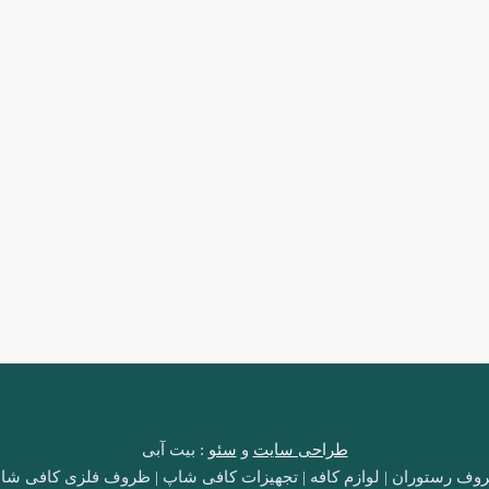
طراحی سایت
و
سئو
: بیت آبی
وف رستوران | لوازم کافه | تجهیزات کافی شاپ | ظروف فلزی کافی شا