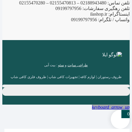
تلفن تماس: 02188943480 – 02155470813 – 02155470280
تلفن رهگیری سفارشات: 09199797956
اینستاگرام: ilashop.ir
واتساپ / تلگرام: 09199797956
طراحی سایت
و
سئو
: بیت آبی
ظروف رستوران | لوازم کافه | تجهیزات کافی شاپ | ظروف فلزی کافی شاپ
keyboard_arrow_up
0