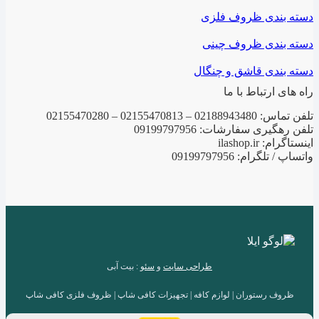
دسته بندی ظروف فلزی
دسته بندی ظروف چینی
دسته بندی قاشق و چنگال
راه های ارتباط با ما
تلفن تماس: 02188943480 – 02155470813 – 02155470280
تلفن رهگیری سفارشات: 09199797956
اینستاگرام: ilashop.ir
واتساپ / تلگرام: 09199797956
طراحی سایت
و
سئو
: بیت آبی
ظروف رستوران | لوازم کافه | تجهیزات کافی شاپ | ظروف فلزی کافی شاپ