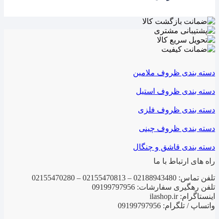
دسته بندی ظروف ملامین
دسته بندی ظروف استیل
دسته بندی ظروف فلزی
دسته بندی ظروف چینی
دسته بندی قاشق و چنگال
راه های ارتباط با ما
تلفن تماس: 02188943480 – 02155470813 – 02155470280
تلفن رهگیری سفارشات: 09199797956
اینستاگرام: ilashop.ir
واتساپ / تلگرام: 09199797956