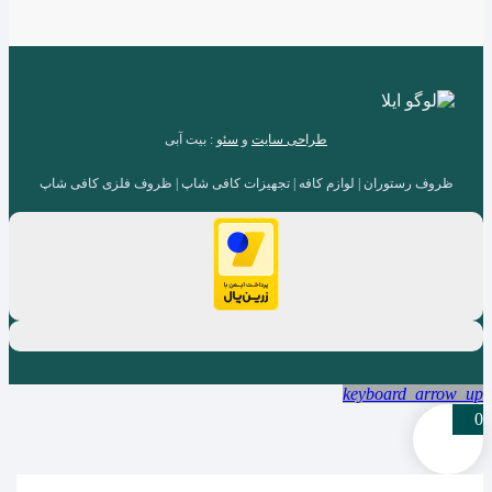
طراحی سایت
و
سئو
: بیت آبی
ظروف رستوران | لوازم کافه | تجهیزات کافی شاپ | ظروف فلزی کافی شاپ
keyboard_arrow_up
0