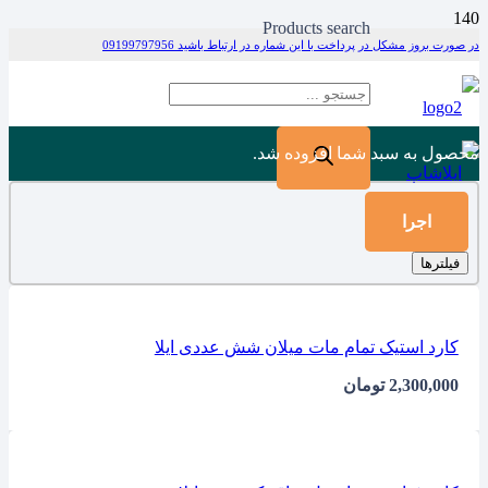
Products search
در صورت بروز مشکل در پرداخت با این شماره در ارتباط باشید 09199797956
محصول
به سبد شما افزوده شد.
اجرا
فیلترها
کارد استیک تمام مات میلان شش عددی ایلا
2,300,000
تومان