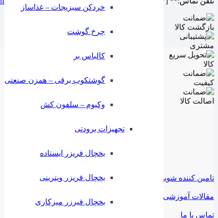
تلفن تماس:** [۰۹۱۲۶۰۴۹۲۷۰ – ۰۲۱۸۸۹۴۳۴۸۰] ایمیل:** [
mail.com
خردکن سبزیجات – غذاساز
چرخ گوشت
کالباس بر
گوشتکوب برقی – همزن صنعتی
وکیوم – سلفون کش
تجهیزات برودتی
یخچال فریزر ایستاده
یخچال فریزر ویترینی
تامین کننده شوید
مقالات آموزشی
یخچال فیرزر میزکاری
تماس با ما