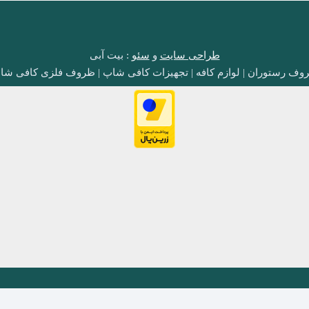
طراحی سایت
و
سئو
: بیت آبی
وف رستوران | لوازم کافه | تجهیزات کافی شاپ | ظروف فلزی کافی شا