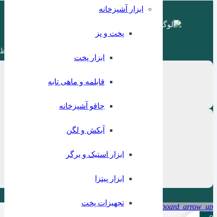
ابزار آشپزخانه
پخت و پز
ظر
ابزار پخت
قابلمه و ماهی تابه
چاقو آشپزخانه
آبکش و لگن
ابزار استیک و برگر
ابزار پیتزا
تجهیزات پخت
keyboard_arrow_up