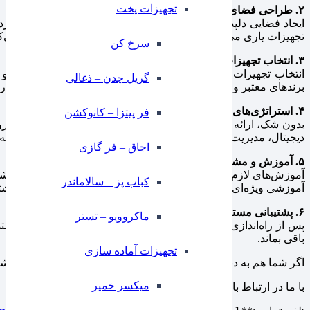
تجهیزات پخت
۲. طراحی فضای داخلی:
ایجاد فضایی دلپذیر و جذاب برای مشتریان از اهمیت ویژه‌ای برخور
تجهیزات یاری می‌کنیم و از مدرن‌ترین روش‌ها و سبک‌ها استفاده می‌کن
سرخ کن
۳. انتخاب تجهیزات:
انتخاب تجهیزات مناسب و با کیفیت، نقش کلیدی در بهبود کارایی و 
گریل چدن – ذغالی
برندهای معتبر و با کیفیت استفاده می‌کنیم تا در نهایت بهترین تجربه 
۴. استراتژی‌های بازاریابی:
فر پیتزا – کانوکشن
بدون شک، ارائه راهکارهای کارآمد برای جذب مشتری و افزایش فروش
دیجیتال، مدیریت رسانه‌های اجتماعی، و برگزاری رویدادهای خاص، ب
⁠اجاق – فر گازی
۵. آموزش و مشاوره:
آموزش‌های لازم به پرسنل و مشاوره در زمینه مدیریت و خدمات مشتری
کباب پز – سالاماندر
آموزشی ویژه‌ای را طراحی می‌کنیم که شامل تکنیک‌های خدمات مشت
۶. پشتیبانی مستمر:
ماکروویو – تستر
پس از راه‌اندازی، ما همچنان در کنار شما خواهیم بود. پشتیبانی مس
باقی بماند.
تجهیزات آماده سازی
اگر شما هم به دنبال راهی برای موفقیت در دنیای رستوران و کافی‌شاپ 
میکسر خمیر
با ما در ارتباط باشید و اولین قدم‌ها را به سوی موفقیت بردارید!