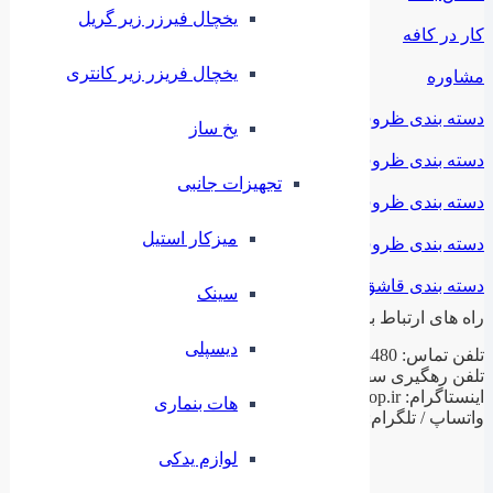
یخچال فیرزر زیر گریل
کار در کافه
یخچال فریزر زیر کانتری
مشاوره
دسته بندی ظروف ملامین
⁠یخ ساز
دسته بندی ظروف استیل
تجهیزات جانبی
دسته بندی ظروف فلزی
میزکار استیل
دسته بندی ظروف چینی
دسته بندی قاشق و چنگال
سینک
راه های ارتباط با ما
دیسپلی
تلفن تماس: 02188943480 – 02155470813 – 02155470280
تلفن رهگیری سفارشات: 09199797956
اینستاگرام: ilashop.ir
هات بنماری
واتساپ / تلگرام: 09199797956
لوازم یدکی