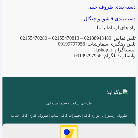
دسته بندی ظروف چینی
دسته بندی قاشق و چنگال
راه های ارتباط با ما
تلفن تماس: 02188943480 – 02155470813 – 02155470280
تلفن رهگیری سفارشات: 09199797956
اینستاگرام: ilashop.ir
واتساپ / تلگرام: 09199797956
طراحی سایت
و
سئو
: بیت آبی
ظروف رستوران | لوازم کافه | تجهیزات کافی شاپ | ظروف فلزی کافی شاپ