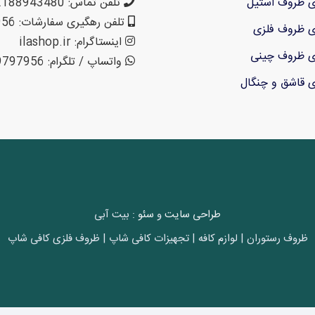
ی ظروف استیل
تلفن تماس: 02188943480 – 02155470813 – 02155470280
تلفن رهگیری سفارشات: 09199797956
ی ظروف فلزی
اینستاگرام: ilashop.ir
ی ظروف چینی
واتساپ / تلگرام: 09199797956
ی قاشق و چنگال
طراحی سایت
و
سئو
: بیت آبی
ظروف رستوران | لوازم کافه | تجهیزات کافی شاپ | ظروف فلزی کافی شاپ