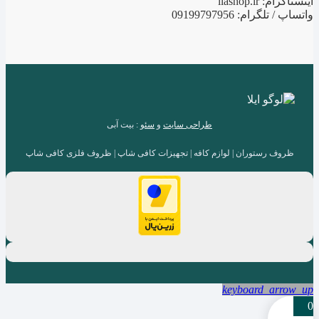
اینستاگرام: ilashop.ir
واتساپ / تلگرام: 09199797956
طراحی سایت
و
سئو
: بیت آبی
ظروف رستوران | لوازم کافه | تجهیزات کافی شاپ | ظروف فلزی کافی شاپ
keyboard_arrow_up
0