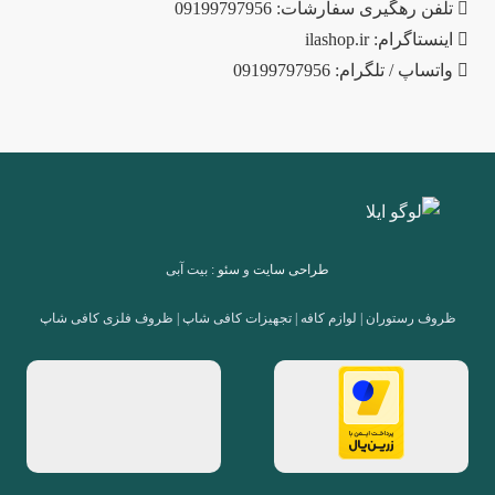
تلفن رهگیری سفارشات: 09199797956
اینستاگرام: ilashop.ir
واتساپ / تلگرام: 09199797956
طراحی سایت
و
سئو
: بیت آبی
ظروف رستوران | لوازم کافه | تجهیزات کافی شاپ | ظروف فلزی کافی شاپ