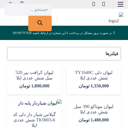
Products
search
در صورت بروز مشکل در پرداخت با این شماره در ارتباط باشید 09199797956
فیلترها
لیوان دلی TY1640C
لیوان کرافت بیر 520
شش عددی ایلا
میل شش عددی ایلا
1,350,000
تومان
1,890,000
تومان
لیوان موناکو 390 میل
شش عددی ایلا
گیلاس شیار دار دلی کد
1,480,000
تومان
TK9003-6 شش عددی
ایلا