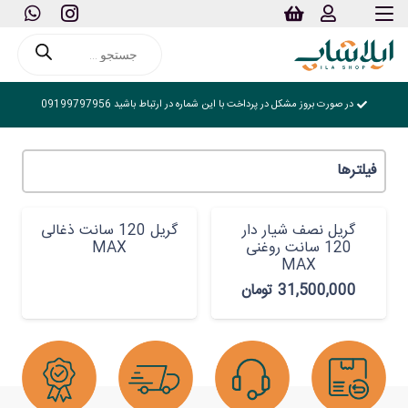
Products
search
در صورت بروز مشکل در پرداخت با این شماره در ارتباط باشید 09199797956
فیلترها
گریل نصف شیار دار
گریل 120 سانت ذغالی
120 سانت روغنی
MAX
MAX
31,500,000
تومان