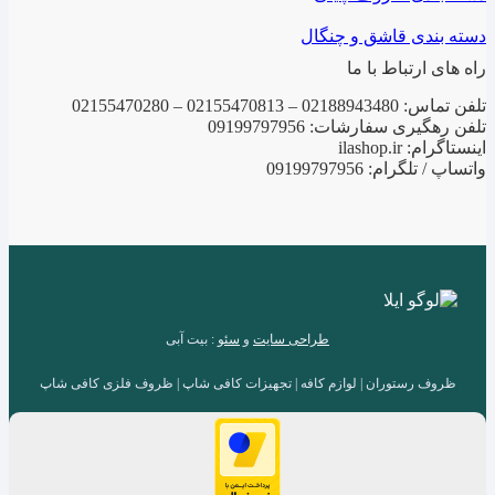
دسته بندی قاشق و چنگال
راه های ارتباط با ما
تلفن تماس: 02188943480 – 02155470813 – 02155470280
تلفن رهگیری سفارشات: 09199797956
اینستاگرام: ilashop.ir
واتساپ / تلگرام: 09199797956
طراحی سایت
و
سئو
: بیت آبی
ظروف رستوران | لوازم کافه | تجهیزات کافی شاپ | ظروف فلزی کافی شاپ