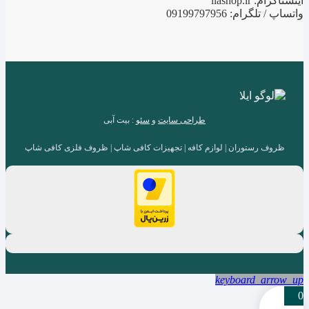
اینستاگرام: ilashop.ir
واتساپ / تلگرام: 09199797956
طراحی سایت
و
سئو
: بیت آبی
ظروف رستوران | لوازم کافه | تجهیزات کافی شاپ | ظروف فلزی کافی شاپ
keyboard_arrow_up
0