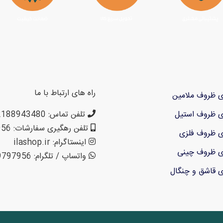
راه های ارتباط با ما
ی ظروف ملامین
ی ظروف استیل
تلفن تماس: 02188943480 – 02155470813 – 02155470280
تلفن رهگیری سفارشات: 09199797956
ی ظروف فلزی
اینستاگرام: ilashop.ir
ی ظروف چینی
واتساپ / تلگرام: 09199797956
ی قاشق و چنگال