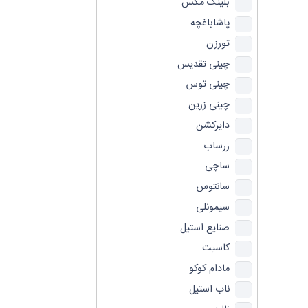
بلینک مکس
پاشاباغچه
تورزن
چینی تقدیس
چینی توس
چینی زرین
دایرکشن
زرساب
ساچی
سانتوس
سیمونلی
صنایع استیل
کاسیت
مادام کوکو
ناب استیل