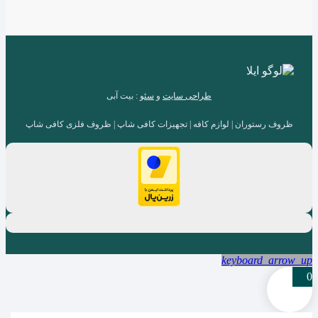
طراحی سایت
و
سئو
: بیت آبی
ظروف رستوران | لوازم کافه | تجهیزات کافی شاپ | ظروف فلزی کافی شاپ
keyboard_arrow_up
0