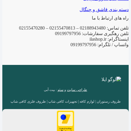
دسته بندی قاشق و چنگال
راه های ارتباط با ما
تلفن تماس: 02188943480 – 02155470813 – 02155470280
تلفن رهگیری سفارشات: 09199797956
اینستاگرام: ilashop.ir
واتساپ / تلگرام: 09199797956
طراحی سایت
و
سئو
: بیت آبی
ظروف رستوران | لوازم کافه | تجهیزات کافی شاپ | ظروف فلزی کافی شاپ