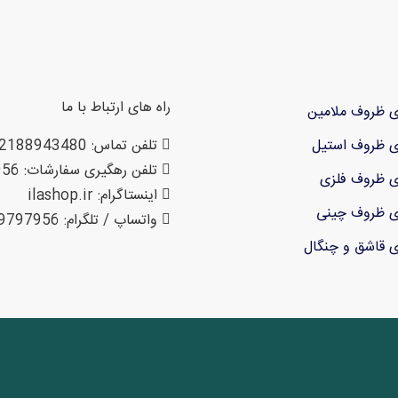
راه های ارتباط با ما
ی ظروف ملامین
ی ظروف استیل
تلفن تماس: 02188943480 – 02155470813 – 02155470280
تلفن رهگیری سفارشات: 09199797956
ی ظروف فلزی
اینستاگرام: ilashop.ir
ی ظروف چینی
واتساپ / تلگرام: 09199797956
ی قاشق و چنگال