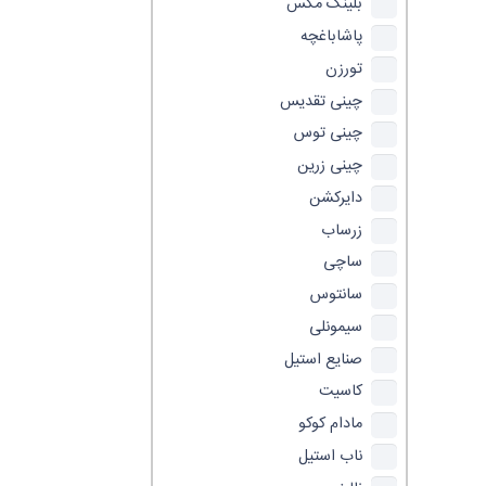
بلینک مکس
پاشاباغچه
تورزن
چینی تقدیس
چینی توس
چینی زرین
دایرکشن
زرساب
ساچی
سانتوس
سیمونلی
صنایع استیل
کاسیت
مادام کوکو
ناب استیل