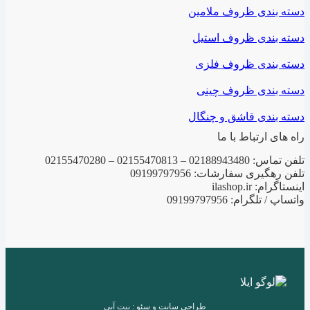
دسته بندی ظروف ملامین
دسته بندی ظروف استیل
دسته بندی ظروف فلزی
دسته بندی ظروف چینی
دسته بندی قاشق و چنگال
راه های ارتباط با ما
تلفن تماس: 02188943480 – 02155470813 – 02155470280
تلفن رهگیری سفارشات: 09199797956
اینستاگرام: ilashop.ir
واتساپ / تلگرام: 09199797956
طراحی سایت
و
سئو
: بیت آبی