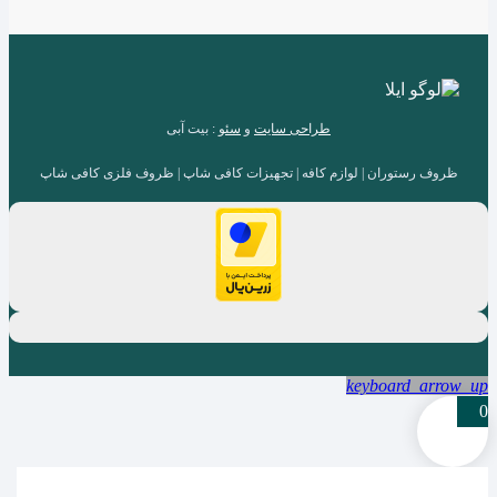
طراحی سایت
و
سئو
: بیت آبی
ظروف رستوران | لوازم کافه | تجهیزات کافی شاپ | ظروف فلزی کافی شاپ
keyboard_arrow_up
0