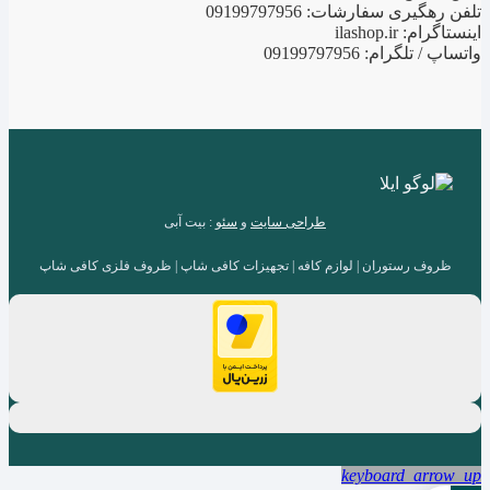
تلفن رهگیری سفارشات: 09199797956
اینستاگرام: ilashop.ir
واتساپ / تلگرام: 09199797956
طراحی سایت
و
سئو
: بیت آبی
ظروف رستوران | لوازم کافه | تجهیزات کافی شاپ | ظروف فلزی کافی شاپ
keyboard_arrow_up