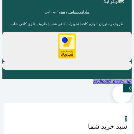
طراحی سایت
و
سئو
: بیت آبی
ظروف رستوران | لوازم کافه | تجهیزات کافی شاپ | ظروف فلزی کافی شاپ
keyboard_arrow_up
0
0
سبد خرید شما