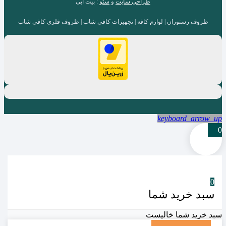
طراحی سایت
و
سئو
: بیت آبی
ظروف رستوران | لوازم کافه | تجهیزات کافی شاپ | ظروف فلزی کافی شاپ
keyboard_arrow_up
0
0
سبد خرید شما
سبد خرید شما خالیست