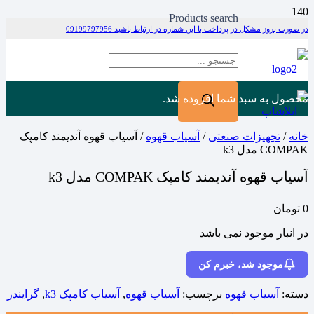
Products search
در صورت بروز مشکل در پرداخت با این شماره در ارتباط باشید 09199797956
محصول
به سبد شما افزوده شد.
خانه
/
تجهیزات صنعتی
/
آسیاب قهوه
/ آسیاب قهوه آندیمند کامپک
COMPAK مدل k3
آسیاب قهوه آندیمند کامپک COMPAK مدل k3
0
تومان
در انبار موجود نمی باشد
موجود شد، خبرم کن
دسته:
آسیاب قهوه
برچسب:
آسیاب قهوه
,
آسیاب کامپک k3
,
گرایندر