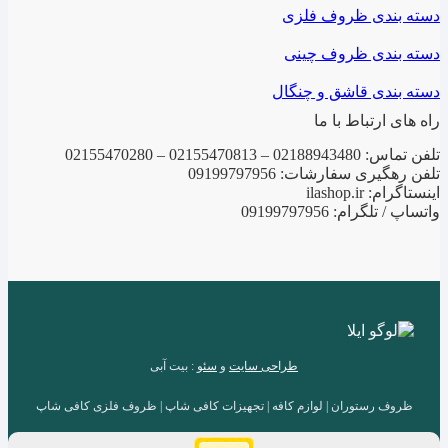
دسته بندی ظروف فلزی
دسته بندی ظروف چینی
دسته بندی قاشق و چنگال
راه های ارتباط با ما
تلفن تماس: 02188943480 – 02155470813 – 02155470280
تلفن رهگیری سفارشات: 09199797956
اینستاگرام: ilashop.ir
واتساپ / تلگرام: 09199797956
طراحی سایت
و
سئو
: بیت آبی
ظروف رستوران | لوازم کافه | تجهیزات کافی شاپ | ظروف فلزی کافی شاپ