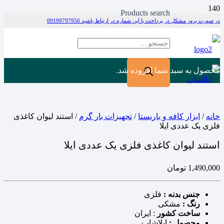
Products search
در صورت بروز مشکل در پرداخت با این شماره در ارتباط باشید 09199797956
محصول
به سبد شما افزوده شد.
خانه
/
ابزار کافه و باریستا
/
تجهیزات بار گرم
/ استند لیوان کاغذی
فلزی یک عددی ایلا
استند لیوان کاغذی فلزی یک عددی ایلا
1,490,000
تومان
جنس بدنه :
فلزی
رنگ
:
مشکی
ساخت کشور
: ایران
محصول :
ایلاشاپ