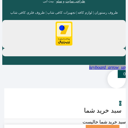
طراحی سایت
و
سئو
: بیت آبی
ظروف رستوران | لوازم کافه | تجهیزات کافی شاپ | ظروف فلزی کافی شاپ
keyboard_arrow_up
0
0
سبد خرید شما
سبد خرید شما خالیست