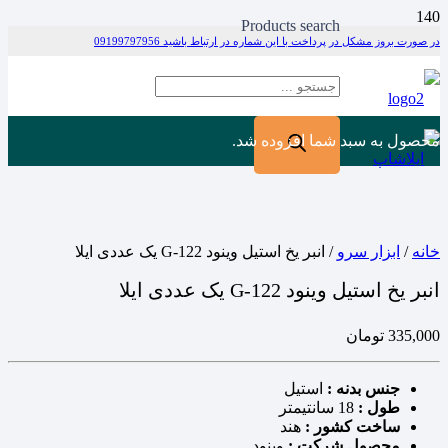
Products search
در صورت بروز مشکل در پرداخت با این شماره در ارتباط باشید 09199797956
محصول
به سبد شما افزوده شد.
خانه
/
ابزار سرو
/ انبر یخ استیل وینود G-122 یک عددی ایلا
انبر یخ استیل وینود G-122 یک عددی ایلا
335,000
تومان
جنس بدنه :
استیل
طول :
18 سانتیمتر
ساخت کشور :
هند
محصول شرکت :
وینود