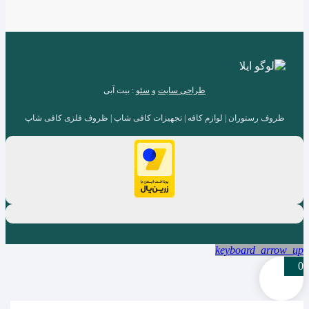
طراحی سایت
و
سئو
: بیت آبی
ظروف رستوران | لوازم کافه | تجهیزات کافی شاپ | ظروف فلزی کافی شاپ
keyboard_arrow_up
0