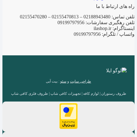
راه های ارتباط با ما
تلفن تماس: 02188943480 – 02155470813 – 02155470280
تلفن رهگیری سفارشات: 09199797956
اینستاگرام: ilashop.ir
واتساپ / تلگرام: 09199797956
طراحی سایت
و
سئو
: بیت آبی
ظروف رستوران | لوازم کافه | تجهیزات کافی شاپ | ظروف فلزی کافی شاپ