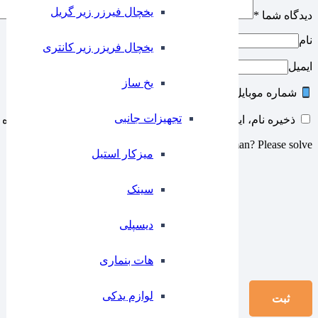
یخچال فیرزر زیر گریل
دیدگاه شما
*
نام
یخچال فریزر زیر کانتری
ایمیل
⁠یخ ساز
شماره موبایل
تجهیزات جانبی
ذخیره نام، ایمیل و وبسایت من در مرورگر برای زمانی که دوباره 
Are you human? Please solve:
میزکار استیل
سینک
دیسپلی
هات بنماری
لوازم یدکی