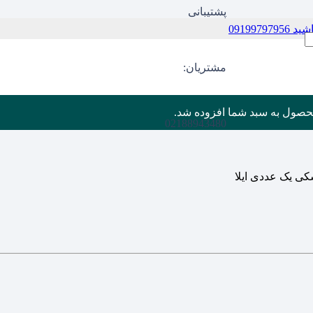
پشتیبانی
09199
مشتریان:
حصول
به سبد شما افزوده شد.
02188943480