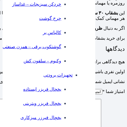
روزمره یا مهمانی‌ها گزینه‌ای ایده‌آل به شمار می‌رود.
خردکن سبزیجات – غذاساز
این
بشقاب ۳۰ سانت
، به دلیل اندازه مناسبش، برای سرو انواع غذاها
هر مهمانی کمک می‌کند و برای دکوراسیون میز بسیار جذاب است.
چرخ گوشت
اگر به دنبال
ظروف ملامینی مقاوم
و شیک هستید که در کنار کارایی بال
کالباس بر
برای خرید بشقاب ملامین موج‌دار ۳۰ سانت مشکی و مشاهده دیگر محصولات، با ما تماس بگیرید.
گوشتکوب برقی – همزن صنعتی
دیدگاهها
وکیوم – سلفون کش
هیچ دیدگاهی برای این محصول نوشته نشده است.
اولین نفری باشید که دیدگاهی را ارسال می کنید برای “بشقاب ملامین موج دار 30 سانت مشکی ی
تجهیزات برودتی
نشانی ایمیل شما منتشر نخواهد شد.
بخش‌های موردنیاز علامت‌گذاری 
یخچال فریزر ایستاده
امتیاز شما
*
یخچال فریزر ویترینی
یخچال فیرزر میزکاری