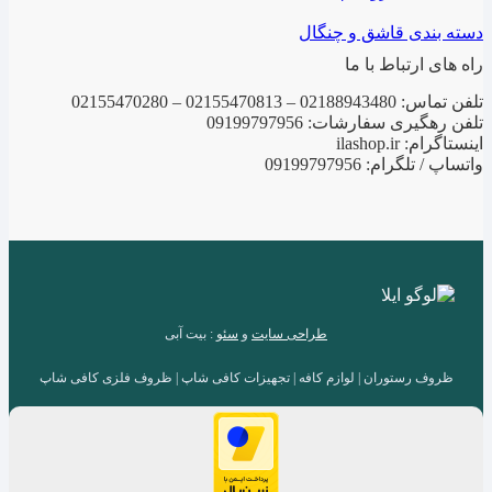
دسته بندی قاشق و چنگال
راه های ارتباط با ما
تلفن تماس: 02188943480 – 02155470813 – 02155470280
تلفن رهگیری سفارشات: 09199797956
اینستاگرام: ilashop.ir
واتساپ / تلگرام: 09199797956
طراحی سایت
و
سئو
: بیت آبی
ظروف رستوران | لوازم کافه | تجهیزات کافی شاپ | ظروف فلزی کافی شاپ