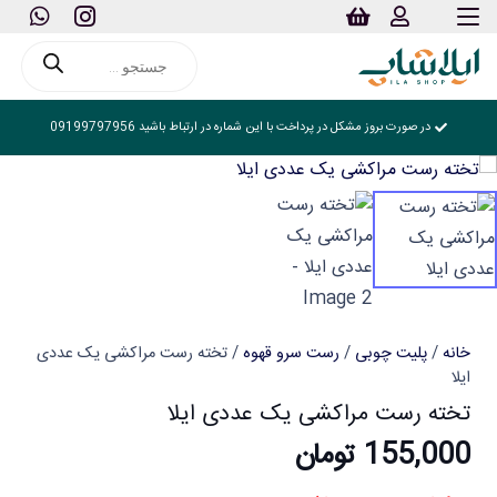
Products
search
در صورت بروز مشکل در پرداخت با این شماره در ارتباط باشید 09199797956
خانه
/
پلیت چوبی
/
رست سرو قهوه
/ تخته رست مراکشی یک عددی
ایلا
تخته رست مراکشی یک عددی ایلا
155,000
تومان