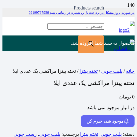
Products search
در صورت بروز مشکل در پرداخت با این شماره در ارتباط باشید 09199797956
محصول
به سبد شما افزوده شد.
خانه
/
پلیت چوبی
/
تخته پیتزا
/ تخته پیتزا مراکشی یک عددی ایلا
تخته پیتزا مراکشی یک عددی ایلا
0
تومان
در انبار موجود نمی باشد
موجود شد، خبرم کن
دسته:
پلیت چوبی
,
تخته پیتزا
برچسب:
پلیت چوبی
,
رست چوبی