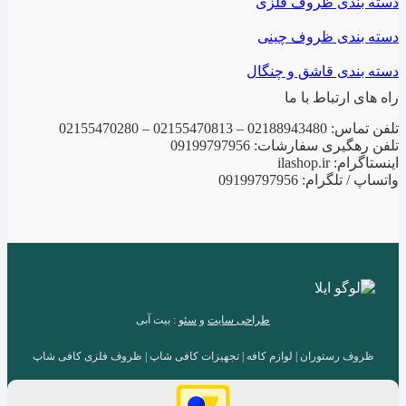
دسته بندی ظروف فلزی
دسته بندی ظروف چینی
دسته بندی قاشق و چنگال
راه های ارتباط با ما
تلفن تماس: 02188943480 – 02155470813 – 02155470280
تلفن رهگیری سفارشات: 09199797956
اینستاگرام: ilashop.ir
واتساپ / تلگرام: 09199797956
طراحی سایت
و
سئو
: بیت آبی
ظروف رستوران | لوازم کافه | تجهیزات کافی شاپ | ظروف فلزی کافی شاپ