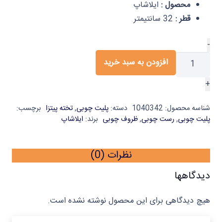
محصول :
ایلاشاپ
قطر :
32 سانتیمتر
تخته
-
پیتزا
افزودن به سبد خرید
چوبی
+
یک
عددی
شناسه محصول:
1040342
دسته:
پلیت چوبی
,
تخته پیتزا
برچسب:
ایلا
پلیت چوبی
,
رست چوبی
,
ظروف چوبی
برند:
ایلاشاپ
عدد
نظرات (0)
دیدگاهها
هیچ دیدگاهی برای این محصول نوشته نشده است.