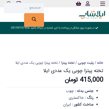
Products
search
در صورت بروز مشکل در پرداخت با این شماره در ارتباط باشید 09199797956
خانه
/
پلیت چوبی
/
تخته پیتزا
/ تخته پیتزا چوبی یک عددی ایلا
تخته پیتزا چوبی یک عددی ایلا
415,000
تومان
جنس بدنه :
چوب
رنگ :
خاکستری
ساخت کشور :
ایران