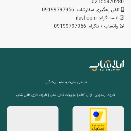
02155470280
تلفن رهگیری سفارشات: 09199797956
اینستاگرام: ilashop.ir
واتساپ / تلگرام: 09199797956
طراحی سایت
و
سئو
: بیت آبی
ظروف رستوران | لوازم کافه | تجهیزات کافی شاپ | ظروف فلزی کافی شاپ