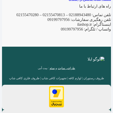
راه های ارتباط با ما
تلفن تماس: 02188943480 – 02155470813 – 02155470280
تلفن رهگیری سفارشات: 09199797956
اینستاگرام: ilashop.ir
واتساپ / تلگرام: 09199797956
طراحی سایت
و
سئو
: بیت آبی
ظروف رستوران | لوازم کافه | تجهیزات کافی شاپ | ظروف فلزی کافی شاپ