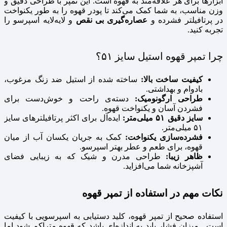
ابزارها برای هر علاقه‌مند به قهوه است. این تمپر با طراحی دقیق و
وزن مناسب، به شما کمک می‌کند تا پودر قهوه را به طور یکنواخت
در پرتافیلتر فشرده و
عصاره‌گیری بی‌ نقص
و لایه‌لایه اسپرسو را
تجربه کنید.
چرا تمپر قهوه استیل سایز ۵۱؟
کیفیت ساخت بالا:
ساخته شده از استیل ضد زنگ مرغوب،
بادوام و بهداشتی.
طراحی ارگونومیک:
دسته‌ی راحت و خوش‌دست برای
فشردن آسان و یکنواخت قهوه.
سایز دقیق ۵۱ میلی‌متر:
ایده‌آل برای اکثر پرتافیلترهای سایز
۵۱ میلی‌متر.
فشرده‌سازی یکنواخت:
کمک به جریان یکسان آب از میان
قهوه، برای طعم و عطر بهتر اسپرسو.
ظاهر زیبا:
طراحی مدرن و شیک که به زیبایی فضای
آشپزخانه شما می‌افزاید.
نکات مهم در استفاده از تمپر قهوه
استفاده صحیح از تمپر قهوه، کلید دستیابی به اسپرسویی با کیفیت
است. میزان فشار باید به اندازه‌ای باشد که قهوه متراکم شود اما