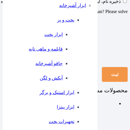
ذخیره نام، ایمیل و وبسایت من در مرورگر برای زمانی که دوباره 
ابزار آشپزخانه
Are you human? Please solve:
پخت و پز
ابزار پخت
قابلمه و ماهی تابه
چاقو آشپزخانه
آبکش و لگن
محصولات مشابه
ابزار استیک و برگر
ابزار پیتزا
تجهیزات پخت