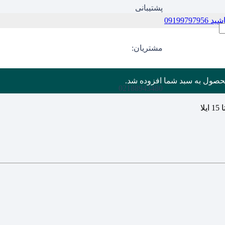
پشتیبانی
09199
مشتریان:
حصول
به سبد شما افزوده شد.
02188943480