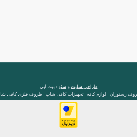
طراحی سایت
و
سئو
: بیت آبی
وف رستوران | لوازم کافه | تجهیزات کافی شاپ | ظروف فلزی کافی شا