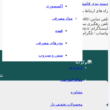
دسته بندی قاشق و چنگال
اکسسوری
راه های ارتباط با ما
مواد مصرفی
تلفن تماس: 02188943480 – 02155470813 – 02155470280
تلفن رهگیری سفارشات: 09199797956
اینستاگرام: ilashop.ir
قهوه
واتساپ / تلگرام: 09199797956
پودرهای مصرفی
سس و سیروپ
درباره ما
ظر
مقاله آموزشی
مشاوره
محصولات تخفیف دار