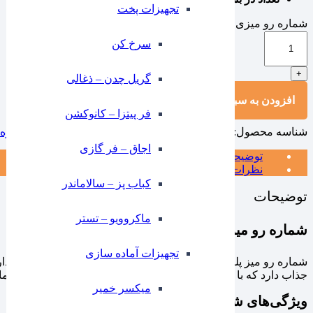
تجهیزات پخت
شماره رو میزی 11 تا 15 ایلا عدد
-
سرخ کن
+
گریل چدن – ذغالی
افزودن به سبد خرید
فر پیتزا – کانوکشن
شناسه محصول:
1001108
دسته:
اکسسوری رو میزی
,
رزرو و شماره 
⁠اجاق – فر گازی
توضیحات
نظرات (0)
کباب پز – سالاماندر
توضیحات
ماکروویو – تستر
شماره رو میزی 11 تا 15
تجهیزات آماده سازی
شماره رو میز پلکسی یک انتخاب حرفه‌ای و کاربردی برای شماره‌گ
جذاب دارد که با هر نوع دکوراسیونی هماهنگ می‌شود. استفاده از 
میکسر خمیر
ویژگی‌های شماره میز پلکسی