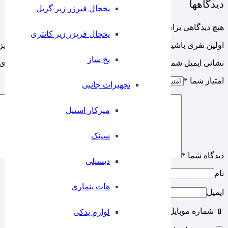
دیدگاهها
یخچال فیرزر زیر گریل
هیچ دیدگاهی برای این محصول نوشته نشده است.
یخچال فریزر زیر کانتری
اولین نفری باشید که دیدگاهی را ارسال می کنید برای “شماره رو میزی 11 تا 15 ای
⁠یخ ساز
نشانی ایمیل شما منتشر نخواهد شد.
بخش‌های موردنیاز علامت‌گذاری 
امتیاز شما
*
تجهیزات جانبی
میزکار استیل
سینک
دیدگاه شما
*
دیسپلی
نام
هات بنماری
ایمیل
📱 شماره موبایل
لوازم یدکی