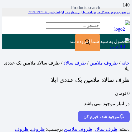
Products search
در صورت بروز مشکل در پرداخت با این شماره در ارتباط باشید 09199797956
محصول
به سبد شما افزوده شد.
خانه
/
ظروف ملامین
/
ظرف سالاد
/ ظرف سالاد ملامین یک عددی
ایلا
ظرف سالاد ملامین یک عددی ایلا
0
تومان
در انبار موجود نمی باشد
موجود شد، خبرم کن
دسته:
ظرف سالاد
,
ظروف ملامین
برچسب:
ظروف
,
ظروف