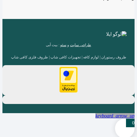
طراحی سایت
و
سئو
: بیت آبی
ظروف رستوران | لوازم کافه | تجهیزات کافی شاپ | ظروف فلزی کافی شاپ
keyboard_arrow_up
0